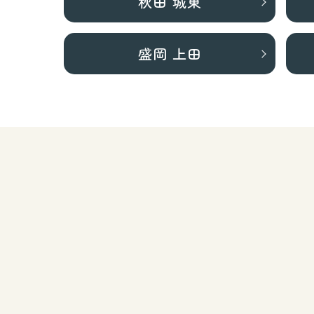
秋田 城東
盛岡 上田