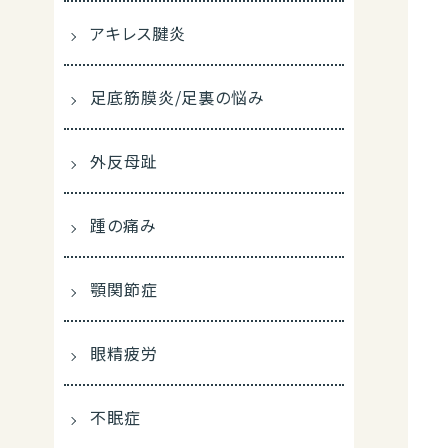
アキレス腱炎
足底筋膜炎/足裏の悩み
外反母趾
踵の痛み
顎関節症
眼精疲労
不眠症