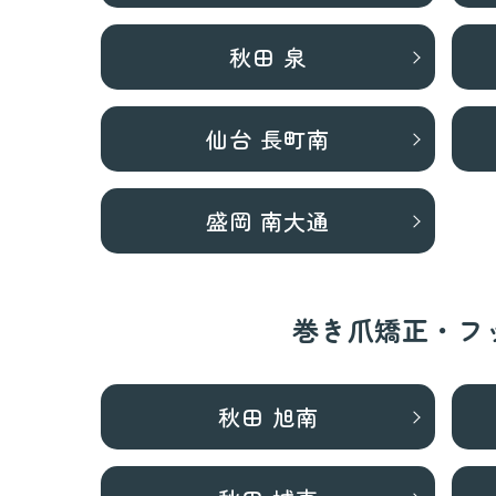
秋田 泉
仙台 長町南
盛岡 南大通
巻き爪矯正・フ
秋田 旭南