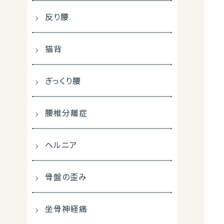
反り腰
猫背
ぎっくり腰
腰椎分離症
ヘルニア
骨盤の歪み
坐骨神経痛