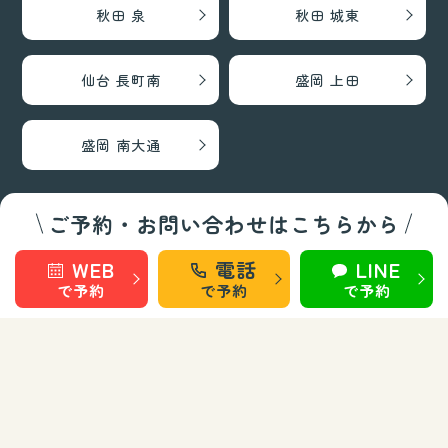
秋田 泉
秋田 城東
仙台 長町南
盛岡 上田
盛岡 南大通
ご予約・お問い合わせはこちらから
巻き爪矯正・フットケア部門
WEB
電話
LINE
秋田 旭南
秋田 泉
で予約
で予約
で予約
秋田 城東
仙台 長町南
盛岡 上田
盛岡 南大通